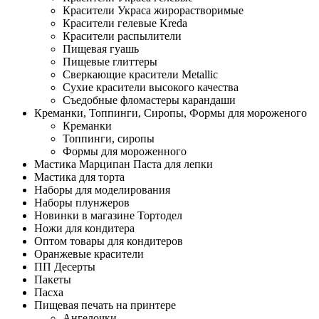
Красители Украса жирорастворимые
Красители гелевые Kreda
Красители распылители
Пищевая гуашь
Пищевые глиттеры
Сверкающие красители Metallic
Сухие красители высокого качества
Съедобные фломастеры карандаши
Креманки, Топпинги, Сиропы, Формы для мороженого
Креманки
Топпинги, сиропы
Формы для мороженного
Мастика Марципан Паста для лепки
Мастика для торта
Наборы для моделирования
Наборы плунжеров
Новинки в магазине Тортодел
Ножи для кондитера
Оптом товары для кондитеров
Оранжевые красители
ПП Десерты
Пакеты
Пасха
Пищевая печать на принтере
Ангелочки