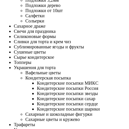
Подложки 3,2мм
Подложки дерево
Подложки от 10шт
Салфетки
Сольерки
Сахарное драже
Свечи для праздника
Силиконовые формы
Сливки для торта и крем чиз
Сублимированные ягоды и фрукты
Сушеные цветы
Сырье кондитерское
Топперы
Украшения для торта
Вафельные цветы
Кондитерская посыпка
Кондитерские посыпки МИКС
Кондитерские посыпки Россия
Кондитерские посыпки звезды
Кондитерские посыпки сахар
Кондитерские посыпки сердце
Кондитерские посыпки шарики
Сахарные и шоколадные фигурки
Сахарные цветы и кружево
Трафареты