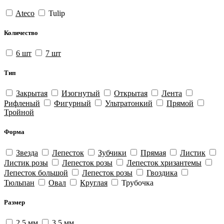
Ateco
Tulip
Количество
6 шт
7 шт
Тип
Закрытая
Изогнутый
Открытая
Лента
Рифленый
Фигурный
Ультратонкий
Прямой
Тройной
Форма
Звезда
Лепесток
Зубчики
Прямая
Листик
Листик розы
Лепеcток розы
Лепесток хризантемы
Лепесток большой
Лепесток розы
Гвоздика
Тюльпан
Овал
Круглая
Трубочка
Размер
2,5 мм
3,5 мм