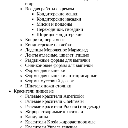
и др
Все для работы с кремом
Кондитерские мешки
Кондитерские насадки
Миски и поддоны
Переходники, гвоздики
Шприцы кондитерские
Коврики, пергамент
Кондитерские наклейки
Леденцы Мороженое Мармелад
Ленты атласные, шпагат ,тишью
Раздвижные формы для выпечки
Силиконовые формы для выпечки
Формы для выпечки
Формы для выпечки антипригарные
Формы муссовый десерт
Шпателя ножи столики
Красители пищевые
Гелевые красители Americolor
Гелевые красители Chefmaster
Гелевые красители Россия (топ декор)
Жирорастворимые красители
Кандурины
Красители Kreda жирорастворимые
Красители Украса гелевые