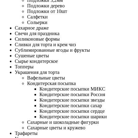
Подложки 3,2мм
Подложки дерево
Подложки от 10шт
Салфетки
Сольерки
Сахарное драже
Свечи для праздника
Силиконовые формы
Сливки для торта и крем чиз
Сублимированные ягоды и фрукты
Сушеные цветы
Сырье кондитерское
Топперы
Украшения для торта
Вафельные цветы
Кондитерская посыпка
Кондитерские посыпки МИКС
Кондитерские посыпки Россия
Кондитерские посыпки звезды
Кондитерские посыпки сахар
Кондитерские посыпки сердце
Кондитерские посыпки шарики
Сахарные и шоколадные фигурки
Сахарные цветы и кружево
Трафареты