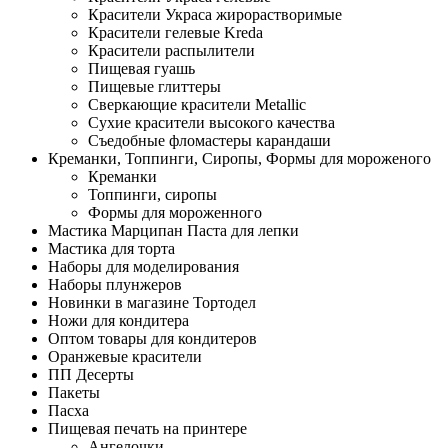
Красители Украса жирорастворимые
Красители гелевые Kreda
Красители распылители
Пищевая гуашь
Пищевые глиттеры
Сверкающие красители Metallic
Сухие красители высокого качества
Съедобные фломастеры карандаши
Креманки, Топпинги, Сиропы, Формы для мороженого
Креманки
Топпинги, сиропы
Формы для мороженного
Мастика Марципан Паста для лепки
Мастика для торта
Наборы для моделирования
Наборы плунжеров
Новинки в магазине Тортодел
Ножи для кондитера
Оптом товары для кондитеров
Оранжевые красители
ПП Десерты
Пакеты
Пасха
Пищевая печать на принтере
Ангелочки