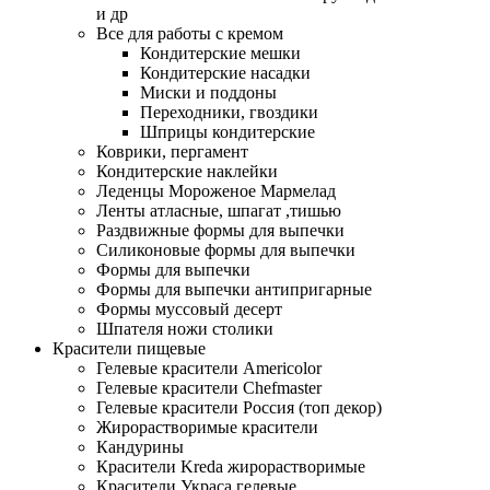
и др
Все для работы с кремом
Кондитерские мешки
Кондитерские насадки
Миски и поддоны
Переходники, гвоздики
Шприцы кондитерские
Коврики, пергамент
Кондитерские наклейки
Леденцы Мороженое Мармелад
Ленты атласные, шпагат ,тишью
Раздвижные формы для выпечки
Силиконовые формы для выпечки
Формы для выпечки
Формы для выпечки антипригарные
Формы муссовый десерт
Шпателя ножи столики
Красители пищевые
Гелевые красители Americolor
Гелевые красители Chefmaster
Гелевые красители Россия (топ декор)
Жирорастворимые красители
Кандурины
Красители Kreda жирорастворимые
Красители Украса гелевые