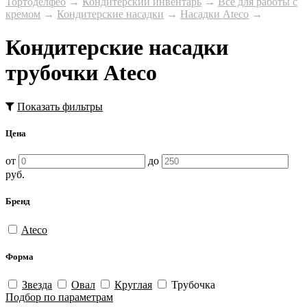
Тортоделфео
→
Кондитерский инвентарь
→
Все для работы с
кремом
→
Кондитерские насадки
→
Насадки Ateco
→
Кондитерские насадки
трубочки Ateco
Показать фильтры
Цена
от
до
руб.
Бренд
Ateco
Форма
Звезда
Овал
Круглая
Трубочка
Подбор по параметрам