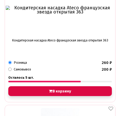
Амонг ас, Бравл старс, Майнкрафт
Бабочки Съедобная печать
Для мужчин
Единороги
Из фильмов
Капкейки
Куклы Лол
Маме
Кондитерская насадка Ateco французская звезда открытая 363
Машинки, тачки
Мультики разные
Новый Год, Рождество
Поп-Арт
Тик-Ток, Лайки
260
₽
Розница
Хэллоуин
200
₽
Самовывоз
Пищевые блестки
Осталось 5 шт.
Подложки салфетки
Пенопластовые подложки
В корзину
Подложки 0,8мм
Подложки 1,5мм
Подложки 2,5мм
Подложки 3,2мм
Подложки дерево