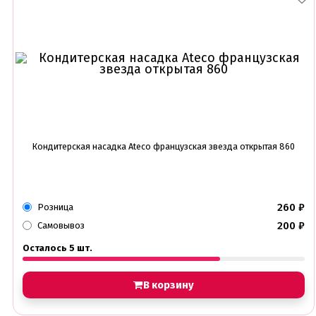
Трафареты
Упаковка для выпечки
Бумажный наполнитель для подарков
Упаковка для кексов
Упаковка для конфет и шоколада
Упаковка для макарунс
Упаковка для муссовых десертов
Упаковка для подарков
Упаковка для пряников
Упаковка для тортов
Кондитерская насадка Ateco французская звезда открытая 860
Упаковка на вынос
Упаковка пластик
Упаковки eco tabox
260
₽
Розница
Формы для евродесерта
Формы для кексов
200
₽
Самовывоз
Формы для шоколада
Осталось 5 шт.
Фруктовая глазурь
Фруктовое пюре
Хиты продаж от кондитеров
В корзину
Цветная глазурь
Шоколад Глазурь