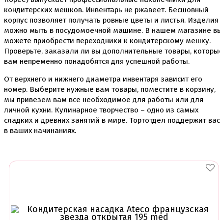
Скалки
кондитерских мешков. Инвентарь не ржавеет. Бесшовный
Текстурные листы и коврики
корпус позволяет получать ровные цветы и листья. Изделия
Утюжки
можно мыть в посудомоечной машине. В нашем магазине в
Коврики армированные
можете приобрести переходники к кондитерскому мешку.
Коврики силиконовые для выпечки
Проверьте, заказали ли вы дополнительные товары, которы
Кольцо резак
вам непременно понадобятся для успешной работы.
Кондитерские лопатки
Кондитерские наборы
От верхнего и нижнего диаметра инвентаря зависит его
Кондитерские розы
номер. Выберите нужные вам товары, поместите в корзину,
Кондитерский желатин
мы привезем вам все необходимое для работы или для
Кондитерский инвентарь
личной кухни. Кулинарное творчество – одно из самых
Венчики кисточки лопатки струны делители сито и
сладких и древних занятий в мире. Тортотдел поддержит вас
др
в ваших начинаниях.
Все для работы с кремом
Кондитерские мешки
Кондитерские насадки
Миски и поддоны
Переходники, гвоздики
Шприцы кондитерские
Коврики, пергамент
Кондитерские наклейки
Леденцы Мороженое Мармелад