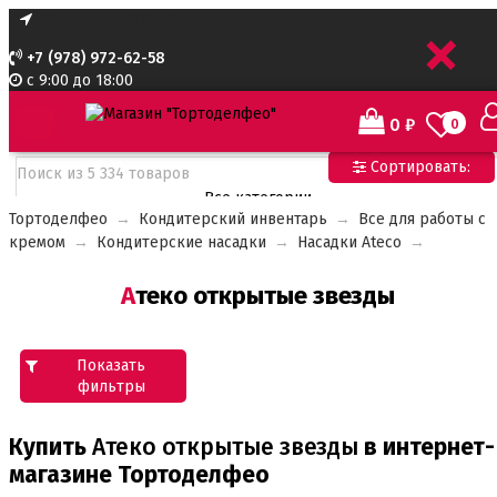
+
+7 (978) 972-62-58
с 9:00 до 18:00
0
₽
0
Сортировать:
Все категории
Тортоделфео
→
Кондитерский инвентарь
→
Все для работы с
Все категории
кремом
→
Кондитерские насадки
→
Насадки Ateco
→
Все для тортов по Акции
Адаптеры для кондитерского мешка
Атеко открытые звезды
Ароматизаторы пищевые
Ароматизаторы Criamo 30 мл
Ароматизаторы TPA 10мл
Ароматизаторы Украса
Показать
Ароматизаторы пищевые жидкие Flavor Art 10мл
фильтры
Ванильная паста
Купить
Атеко открытые звезды
в интернет-
Безе маршмеллоу мармелад
Бордюрная лента для тортов
магазине Тортоделфео
Бумажные формы