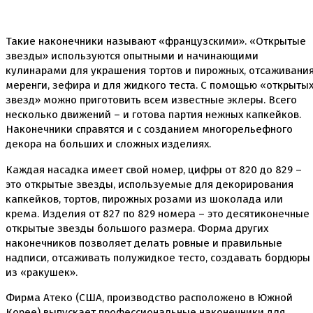
Вафельные картинки
Вафельные рожки
Все для МАКАРУНС
Такие наконечники называют «французскими». «Открытые
Все для кейк попсов
звезды» используются опытными и начинающими
Все для кексов и маффинов
кулинарами для украшения тортов и пирожных, отсаживани
Подставки под кексы
меренги, зефира и для жидкого теста. С помощью «открыты
Украшения и инструмент для кексов маффинов
звезд» можно приготовить всем известные эклеры. Всего
Упаковка для кексов
несколько движений – и готова партия нежных капкейков.
Формы бумажные тарталетки
Наконечники справятся и с созданием многорельефного
Все для пищевого принтера
декора на больших и сложных изделиях.
Все для пряников и печенья
3д печать эксклюзивных форм для пряников
Каждая насадка имеет свой номер, цифры от 820 до 829 –
Формы для пряников
это открытые звезды, используемые для декорирования
капкейков, тортов, пирожных розами из шоколада или
Все для шоколада и конфет
крема. Изделия от 827 по 829 номера – это десятиконечные
Всё для праздника
открытые звезды большого размера. Форма других
Вырубки для пряников
наконечников позволяет делать ровные и правильные
Изготовление цветов (пищевая флористика)
надписи, отсаживать полужидкое тесто, создавать бордюры
Инструменты для мастики и марципана
из «ракушек».
Инструменты для моделирования
Плунжеры вырубки штампы для мастики
Фирма Атеко (США, производство расположено в Южной
Силиконовые молды
Корее) выпускает профессиональные наконечники для