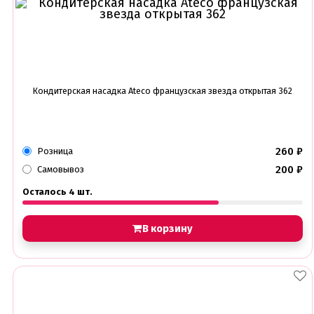
Съедобные фломастеры карандаши
Креманки, Топпинги, Сиропы, Формы для мороженого
Креманки
Топпинги, сиропы
Формы для мороженного
Кондитерская насадка Ateco французская звезда открытая 362
Мастика Марципан Паста для лепки
Мастика для торта
Наборы для моделирования
Наборы плунжеров
Новинки в магазине Тортодел
260
₽
Розница
Ножи для кондитера
200
₽
Самовывоз
Оптом товары для кондитеров
Оранжевые красители
Осталось 4 шт.
ПП Десерты
Пакеты
В корзину
Пасха
Пищевая печать на принтере
Ангелочки
Детская фото печать
Фото печать
1 сентября, День учителя
14 февраля, день влюбленных