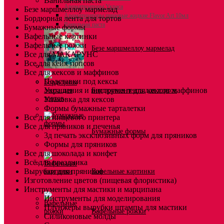
Ванильная паста
Ароматизаторы Украса
Безе маршмеллоу мармелад
Ароматизаторы пищевые жидкие Flavor Art 10мл
Бордюрная лента для тортов
Ванильная паста
Бумажные формы
Вафельные картинки
Вафельные рожки
Безе маршмеллоу мармелад
Все для МАКАРУНС
Все для кейк попсов
Все для кексов и маффинов
Подставки под кексы
Украшения и инструмент для кексов маффинов
Бордюрная лента для тортов
Упаковка для кексов
Формы бумажные тарталетки
Все для пищевого принтера
Все для пряников и печенья
Бумажные формы
3д печать эксклюзивных форм для пряников
Формы для пряников
Все для шоколада и конфет
Всё для праздника
Вырубки для пряников
Вафельные картинки
Изготовление цветов (пищевая флористика)
Инструменты для мастики и марципана
Инструменты для моделирования
Плунжеры вырубки штампы для мастики
Вафельные рожки
Силиконовые молды