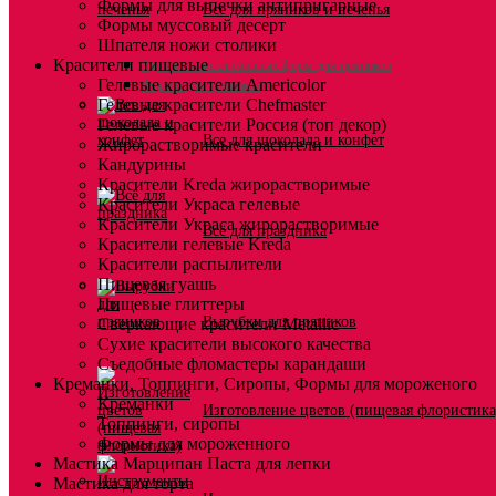
Формы для выпечки антипригарные
Все для пряников и печенья
Формы муссовый десерт
Шпателя ножи столики
Красители пищевые
3д печать эксклюзивных форм для пряников
Гелевые красители Americolor
Формы для пряников
Гелевые красители Chefmaster
Гелевые красители Россия (топ декор)
Все для шоколада и конфет
Жирорастворимые красители
Кандурины
Красители Kreda жирорастворимые
Красители Украса гелевые
Красители Украса жирорастворимые
Всё для праздника
Красители гелевые Kreda
Красители распылители
Пищевая гуашь
Пищевые глиттеры
Вырубки для пряников
Сверкающие красители Metallic
Сухие красители высокого качества
Съедобные фломастеры карандаши
Креманки, Топпинги, Сиропы, Формы для мороженого
Креманки
Изготовление цветов (пищевая флористика
Топпинги, сиропы
Формы для мороженного
Мастика Марципан Паста для лепки
Мастика для торта