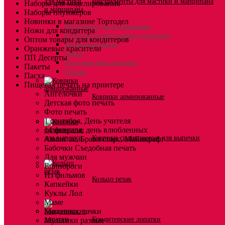
Инструменты для мастики и марципана
Наборы для моделирования
Наборы плунжеров
Новинки в магазине Тортодел
Инструменты для моделирования
Ножи для кондитера
Плунжеры вырубки штампы для мастики
Оптом товары для кондитеров
Силиконовые молды
Оранжевые красители
Скалки
ПП Десерты
Текстурные листы и коврики
Пакеты
Утюжки
Пасха
Пищевая печать на принтере
Ангелочки
Коврики армированные
Детская фото печать
Фото печать
1 сентября, День учителя
14 февраля, день влюбленных
Коврики силиконовые для выпечки
Амонг ас, Бравл старс, Майнкрафт
Бабочки Съедобная печать
Для мужчин
Единороги
Из фильмов
Кольцо резак
Капкейки
Куклы Лол
Маме
Машинки, тачки
Кондитерские лопатки
Мультики разные