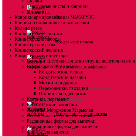
Скалки
Текстурные листы и коврики
Утюжки
Коврики армированные
Все для МАКАРУНС
Коврики силиконовые для выпечки
Кольцо резак
Кондитерские лопатки
Кондитерские наборы
Все для кейк попсов
Кондитерские розы
Кондитерский желатин
Кондитерский инвентарь
Венчики кисточки лопатки струны делители сито и
Все для работы с кремом
Все для кексов и маффинов
Кондитерские мешки
Кондитерские насадки
Подставки под кексы
Миски и поддоны
Украшения и инструмент для кексов маффинов
Переходники, гвоздики
Упаковка для кексов
Шприцы кондитерские
Коврики, пергамент
Формы бумажные тарталетки
Кондитерские наклейки
Леденцы Мороженое Мармелад
Все для пищевого принтера
Ленты атласные, шпагат ,тишью
Раздвижные формы для выпечки
Силиконовые формы для выпечки
Формы для выпечки