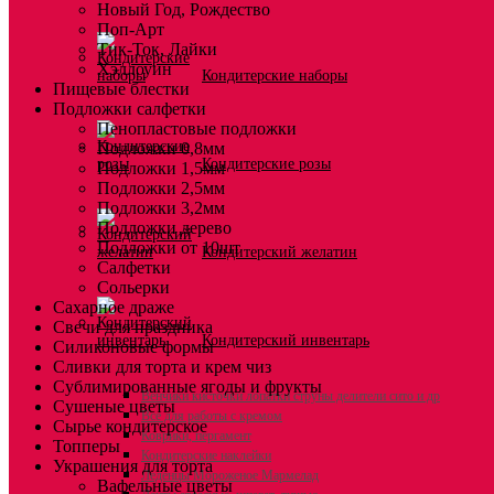
Новый Год, Рождество
Поп-Арт
Тик-Ток, Лайки
Хэллоуин
Кондитерские наборы
Пищевые блестки
Подложки салфетки
Пенопластовые подложки
Подложки 0,8мм
Кондитерские розы
Подложки 1,5мм
Подложки 2,5мм
Подложки 3,2мм
Подложки дерево
Подложки от 10шт
Кондитерский желатин
Салфетки
Сольерки
Сахарное драже
Свечи для праздника
Кондитерский инвентарь
Силиконовые формы
Сливки для торта и крем чиз
Сублимированные ягоды и фрукты
Венчики кисточки лопатки струны делители сито и др
Сушеные цветы
Все для работы с кремом
Сырье кондитерское
Коврики, пергамент
Топперы
Кондитерские наклейки
Украшения для торта
Леденцы Мороженое Мармелад
Вафельные цветы