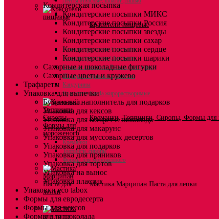
Ленты атласные, шпагат ,тишью
Кондитерская посыпка
Кондитерские посыпки МИКС
Кондитерские посыпки Россия
Красители пищевые
Кондитерские посыпки звезды
Кондитерские посыпки сахар
Кондитерские посыпки сердце
Гелевые красители Americolor
Кондитерские посыпки шарики
Гелевые красители Chefmaster
Сахарные и шоколадные фигурки
Гелевые красители Россия (топ декор)
Сахарные цветы и кружево
Жирорастворимые красители
Трафареты
Кандурины
Упаковка для выпечки
Красители Kreda жирорастворимые
Бумажный наполнитель для подарков
Упаковка для кексов
Креманки, Топпинги, Сиропы, Формы для
Упаковка для конфет и шоколада
Упаковка для макарунс
Упаковка для муссовых десертов
Креманки
Упаковка для подарков
Топпинги, сиропы
Упаковка для пряников
Формы для мороженного
Упаковка для тортов
Упаковка на вынос
Упаковка пластик
Мастика Марципан Паста для лепки
Упаковки eco tabox
Формы для евродесерта
Формы для кексов
Формы для шоколада