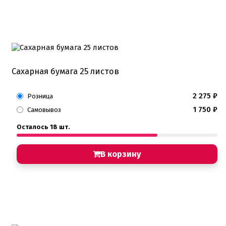
Детская фото печать
Фото печать
1 сентября, День учителя
14 февраля, день влюбленных
Амонг ас, Бравл старс, Майнкрафт
Бабочки Съедобная печать
Для мужчин
Единороги
Сахарная бумага 25 листов
Из фильмов
Капкейки
2 275
₽
Розница
Куклы Лол
Маме
1 750
₽
Самовывоз
Машинки, тачки
Мультики разные
Осталось 18 шт.
Новый Год, Рождество
Поп-Арт
В корзину
Тик-Ток, Лайки
Хэллоуин
Пищевые блестки
Подложки салфетки
Пенопластовые подложки
Подложки 0,8мм
Подложки 1,5мм