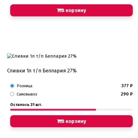
Пищевые глиттеры
Сверкающие красители Metallic
В корзину
Сухие красители высокого качества
Съедобные фломастеры карандаши
Креманки, Топпинги, Сиропы, Формы для мороженого
Креманки
Топпинги, сиропы
Формы для мороженного
Мастика Марципан Паста для лепки
Мастика для торта
Сливки 1л т/п Беллария 27%
Наборы для моделирования
Наборы плунжеров
377
₽
Новинки в магазине Тортодел
Розница
Ножи для кондитера
290
₽
Самовывоз
Оптом товары для кондитеров
Оранжевые красители
Осталось 31 шт.
ПП Десерты
Пакеты
В корзину
Пасха
Пищевая печать на принтере
Ангелочки