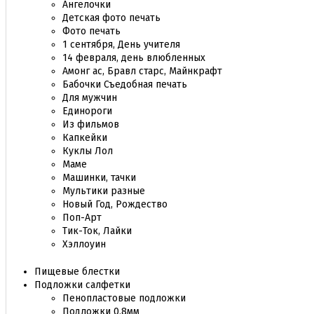
Ангелочки
Детская фото печать
Фото печать
1 сентября, День учителя
14 февраля, день влюбленных
Амонг ас, Бравл старс, Майнкрафт
Бабочки Съедобная печать
Для мужчин
Единороги
Из фильмов
Капкейки
Куклы Лол
Маме
Машинки, тачки
Мультики разные
Новый Год, Рождество
Поп-Арт
Тик-Ток, Лайки
Хэллоуин
Пищевые блестки
Подложки салфетки
Пенопластовые подложки
Подложки 0,8мм