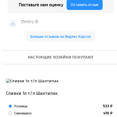
Коврики, пергамент
Кондитерские наклейки
Леденцы Мороженое Мармелад
Ленты атласные, шпагат ,тишью
Раздвижные формы для выпечки
Силиконовые формы для выпечки
Формы для выпечки
Формы для выпечки антипригарные
Формы муссовый десерт
Шпателя ножи столики
НАСТОЯЩИЕ ХОЗЯЙКИ ПОКУПАЮТ
Красители пищевые
Гелевые красители Americolor
Гелевые красители Chefmaster
Гелевые красители Россия (топ декор)
Жирорастворимые красители
Кандурины
Красители Kreda жирорастворимые
Сливки 1л т/п Шантипак
Красители Украса гелевые
Красители Украса жирорастворимые
Красители гелевые Kreda
533
₽
Розница
Красители распылители
410
₽
Самовывоз
Пищевая гуашь