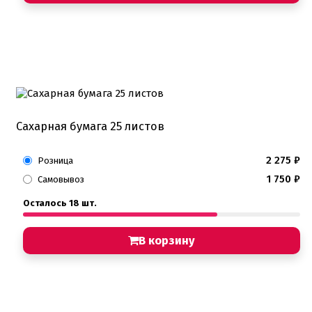
Детская фото печать
Фото печать
1 сентября, День учителя
14 февраля, день влюбленных
Амонг ас, Бравл старс, Майнкрафт
Бабочки Съедобная печать
Для мужчин
Единороги
Из фильмов
Капкейки
Сахарная бумага 25 листов
Куклы Лол
Маме
2 275
₽
Машинки, тачки
Розница
Мультики разные
1 750
₽
Самовывоз
Новый Год, Рождество
Поп-Арт
Осталось 18 шт.
Тик-Ток, Лайки
Хэллоуин
В корзину
Пищевые блестки
Подложки салфетки
Пенопластовые подложки
Подложки 0,8мм
Подложки 1,5мм