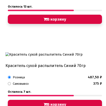
Хиты продаж от кондитеров
Осталось 13 шт.
Цветная глазурь
Шоколад Глазурь
Глазурь для кондитеров
В корзину
Шоколад для кондитеров
Электроника
Найти
Краситель сухой распылитель Синий 70гр
487,50
₽
Розница
375
₽
Самовывоз
Осталось 7 шт.
В корзину