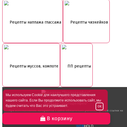
Рецепты наппажа глассажа
Рецепты чизкейков
Рецепты муссов, компоте
ПП рецепты
Мы используем Cookie для наилучшего представления
© 2026
нашего сайта. Если Вы продолжите использовать сайт, мы
Магазин "Тортоделфео"
будем считать что Вас это устраивает.
OK
При использовании материалов с сайта обязательно указание прямой ссылки на
источник.
В корзину