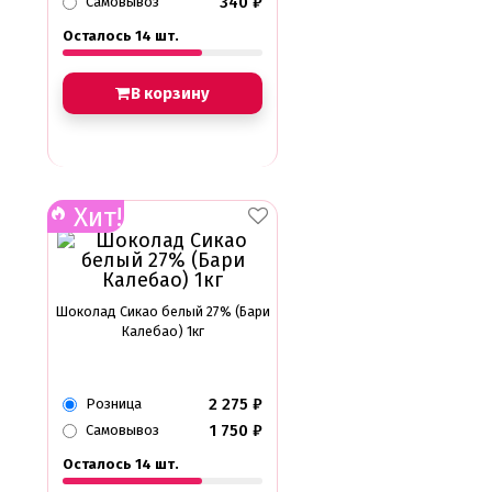
340
₽
Самовывоз
Осталось 14 шт.
В корзину
Хит!
Шоколад Сикао белый 27% (Бари
Калебао) 1кг
2 275
₽
Розница
1 750
₽
Самовывоз
Осталось 14 шт.