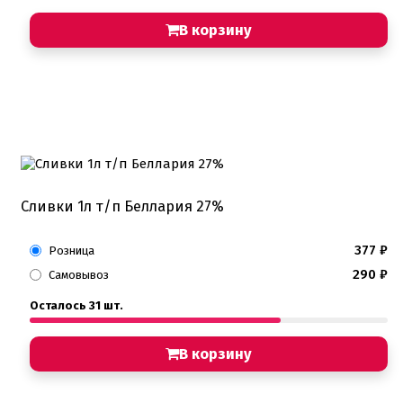
Пищевые глиттеры
Сверкающие красители Metallic
В корзину
Сухие красители высокого качества
Съедобные фломастеры карандаши
Креманки, Топпинги, Сиропы, Формы для мороженого
Креманки
Топпинги, сиропы
Формы для мороженного
Мастика Марципан Паста для лепки
Мастика для торта
Сливки 1л т/п Беллария 27%
Наборы для моделирования
Наборы плунжеров
377
₽
Новинки в магазине Тортодел
Розница
Ножи для кондитера
290
₽
Самовывоз
Оптом товары для кондитеров
Оранжевые красители
Осталось 31 шт.
ПП Десерты
Пакеты
В корзину
Пасха
Пищевая печать на принтере
Ангелочки