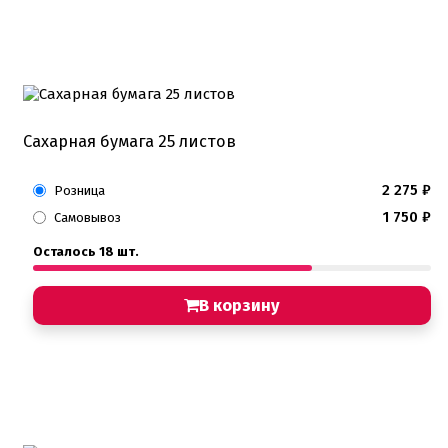
Детская фото печать
Фото печать
1 сентября, День учителя
14 февраля, день влюбленных
Амонг ас, Бравл старс, Майнкрафт
Бабочки Съедобная печать
Для мужчин
Единороги
Сахарная бумага 25 листов
Из фильмов
Капкейки
2 275
₽
Розница
Куклы Лол
Маме
1 750
₽
Самовывоз
Машинки, тачки
Мультики разные
Осталось 18 шт.
Новый Год, Рождество
Поп-Арт
В корзину
Тик-Ток, Лайки
Хэллоуин
Пищевые блестки
Подложки салфетки
Пенопластовые подложки
Подложки 0,8мм
Подложки 1,5мм