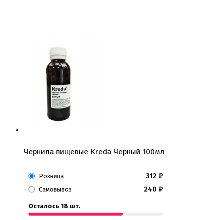
Подложки 3,2мм
Подложки дерево
Подложки от 10шт
Салфетки
Сольерки
Сахарное драже
Свечи для праздника
Силиконовые формы
Сливки для торта и крем чиз
Сублимированные ягоды и фрукты
Сушеные цветы
Сырье кондитерское
Топперы
Украшения для торта
Вафельные цветы
Кондитерская посыпка
Чернила пищевые Kreda Черный 100мл
Кондитерские посыпки МИКС
Кондитерские посыпки Россия
312
₽
Розница
Кондитерские посыпки звезды
Кондитерские посыпки сахар
240
₽
Самовывоз
Кондитерские посыпки сердце
Осталось 18 шт.
Кондитерские посыпки шарики