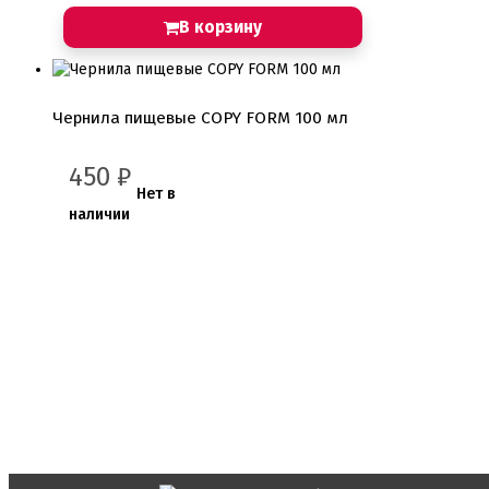
Сахарные и шоколадные фигурки
В корзину
Сахарные цветы и кружево
Трафареты
Упаковка для выпечки
Чернила пищевые COPY FORM 100 мл
Бумажный наполнитель для подарков
Упаковка для кексов
Упаковка для конфет и шоколада
450
₽
Упаковка для макарунс
Нет в
Упаковка для муссовых десертов
наличии
Упаковка для подарков
Упаковка для пряников
Упаковка для тортов
Упаковка на вынос
Упаковка пластик
Упаковки eco tabox
Формы для евродесерта
Формы для кексов
Формы для шоколада
Фруктовая глазурь
Фруктовое пюре
Хиты продаж от кондитеров