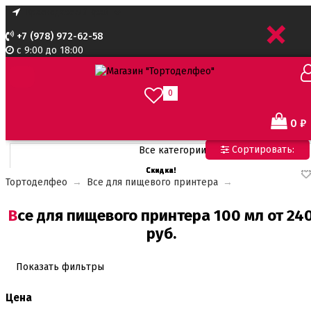
+
+7 (978) 972-62-58
с 9:00 до 18:00
0
0
₽
Сортировать:
Все категории
Скидка!
Скидка!
Скидка!
Скидка!
Все категории
Тортоделфео
→
Все для пищевого принтера
→
Все для тортов по Акции
Адаптеры для кондитерского мешка
Все для пищевого принтера 100 мл от 240
Ароматизаторы пищевые
Ароматизаторы Criamo 30 мл
руб.
Ароматизаторы TPA 10мл
Ароматизаторы Украса
Ароматизаторы пищевые жидкие Flavor Art 10мл
Показать фильтры
Ванильная паста
Цена
Безе маршмеллоу мармелад