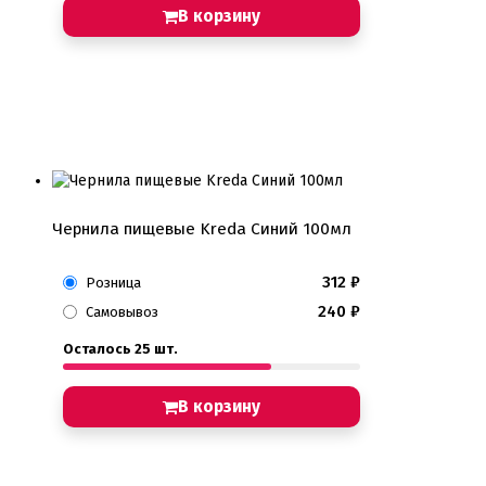
1 сентября, День учителя
В корзину
14 февраля, день влюбленных
Амонг ас, Бравл старс, Майнкрафт
Бабочки Съедобная печать
Для мужчин
Единороги
Из фильмов
Капкейки
Куклы Лол
Маме
Машинки, тачки
Чернила пищевые Kreda Синий 100мл
Мультики разные
Новый Год, Рождество
312
₽
Поп-Арт
Розница
Тик-Ток, Лайки
240
₽
Самовывоз
Хэллоуин
Осталось 25 шт.
Пищевые блестки
Подложки салфетки
В корзину
Пенопластовые подложки
Подложки 0,8мм
Подложки 1,5мм
Подложки 2,5мм