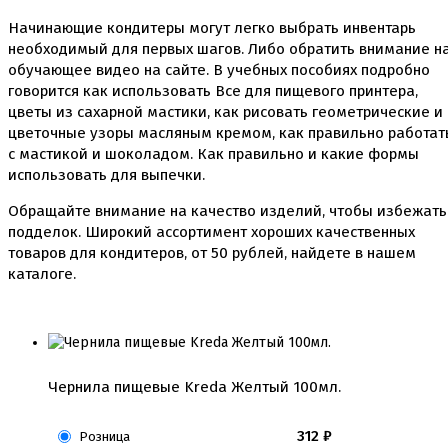
Кондитерские наклейки
Начинающие кондитеры могут легко выбрать инвентарь
Леденцы Мороженое Мармелад
необходимый для первых шагов. Либо обратить внимание н
Ленты атласные, шпагат ,тишью
обучающее видео на сайте. В учебных пособиях подробно
Раздвижные формы для выпечки
Силиконовые формы для выпечки
говорится как использовать Все для пищевого принтера,
Формы для выпечки
цветы из сахарной мастики, как рисовать геометрические и
Формы для выпечки антипригарные
цветочные узоры масляным кремом, как правильно работат
Формы муссовый десерт
с мастикой и шоколадом. Как правильно и какие формы
Шпателя ножи столики
использовать для выпечки.
Красители пищевые
Обращайте внимание на качество изделий, чтобы избежать
Гелевые красители Americolor
подделок. Широкий ассортимент хороших качественных
Гелевые красители Chefmaster
товаров для кондитеров, от
50
рублей, найдете в нашем
Гелевые красители Россия (топ декор)
каталоге.
Жирорастворимые красители
Кандурины
Красители Kreda жирорастворимые
Красители Украса гелевые
Красители Украса жирорастворимые
Красители гелевые Kreda
Чернила пищевые Kreda Желтый 100мл.
Красители распылители
Пищевая гуашь
Пищевые глиттеры
312
₽
Розница