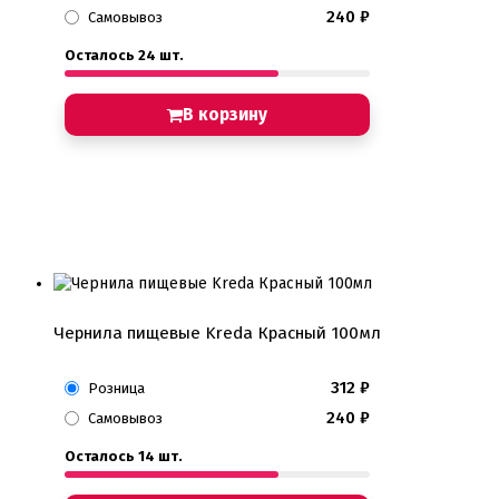
Сверкающие красители Metallic
240
₽
Самовывоз
Сухие красители высокого качества
Съедобные фломастеры карандаши
Осталось 24 шт.
Креманки, Топпинги, Сиропы, Формы для мороженого
Креманки
В корзину
Топпинги, сиропы
Формы для мороженного
Мастика Марципан Паста для лепки
Мастика для торта
Наборы для моделирования
Наборы плунжеров
Новинки в магазине Тортодел
Ножи для кондитера
Оптом товары для кондитеров
Чернила пищевые Kreda Красный 100мл
Оранжевые красители
ПП Десерты
Пакеты
312
₽
Розница
Пасха
240
₽
Самовывоз
Пищевая печать на принтере
Ангелочки
Осталось 14 шт.
Детская фото печать
Фото печать