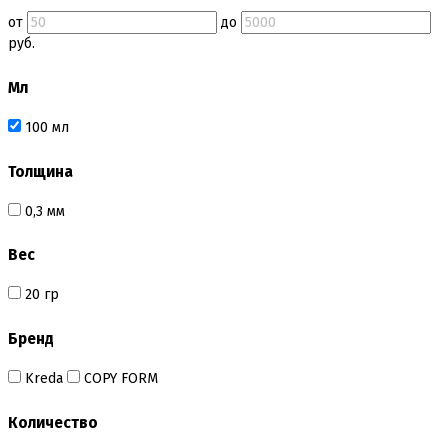
Бордюрная лента для тортов
от
до
Бумажные формы
руб.
Вафельные картинки
Вафельные рожки
Мл
Все для МАКАРУНС
Все для кейк попсов
Все для кексов и маффинов
100 мл
Подставки под кексы
Украшения и инструмент для кексов маффинов
Толщина
Упаковка для кексов
Формы бумажные тарталетки
0,3 мм
Все для пищевого принтера
Вес
Все для пряников и печенья
3д печать эксклюзивных форм для пряников
20 гр
Формы для пряников
Все для шоколада и конфет
Бренд
Всё для праздника
Вырубки для пряников
Kreda
COPY FORM
Изготовление цветов (пищевая флористика)
Инструменты для мастики и марципана
Количество
Инструменты для моделирования