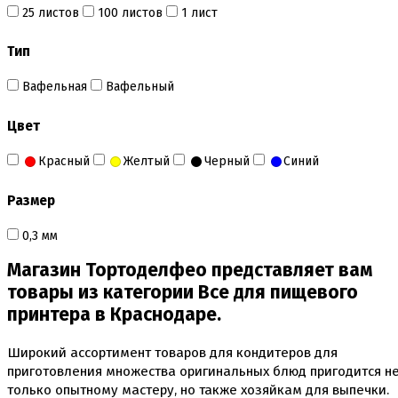
Плунжеры вырубки штампы для мастики
25 листов
100 листов
1 лист
Силиконовые молды
Скалки
Тип
Текстурные листы и коврики
Утюжки
Вафельная
Вафельный
Коврики армированные
Коврики силиконовые для выпечки
Цвет
Кольцо резак
Кондитерские лопатки
Красный
Желтый
Черный
Синий
Кондитерские наборы
Кондитерские розы
Размер
Кондитерский желатин
Кондитерский инвентарь
0,3 мм
Венчики кисточки лопатки струны делители сито и
др
Магазин Тортоделфео представляет вам
Все для работы с кремом
товары из категории Все для пищевого
Кондитерские мешки
Кондитерские насадки
принтера в Краснодаре.
Миски и поддоны
Переходники, гвоздики
Широкий ассортимент товаров для кондитеров для
Шприцы кондитерские
приготовления множества оригинальных блюд пригодится н
только опытному мастеру, но также хозяйкам для выпечки.
Коврики, пергамент