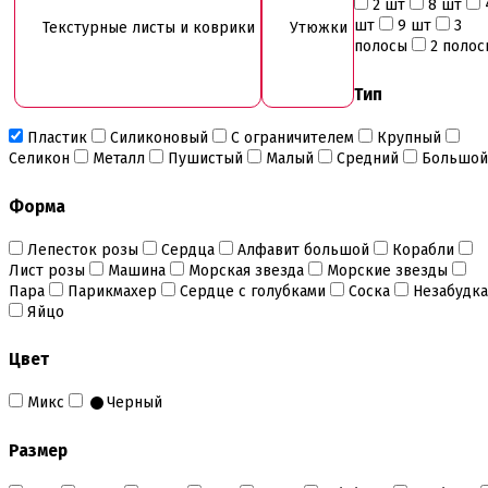
2 шт
8 шт
шт
9 шт
3
Текстурные листы и коврики
Утюжки
полосы
2 полос
Тип
Пластик
Силиконовый
С ограничителем
Крупный
Селикон
Металл
Пушистый
Малый
Средний
Большой
Форма
Лепесток розы
Сердца
Алфавит большой
Корабли
Лист розы
Машина
Морская звезда
Морские звезды
Пара
Парикмахер
Сердце с голубками
Соска
Незабудка
Яйцо
Цвет
Микс
Черный
Размер