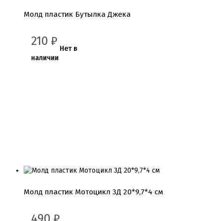
Молд пластик Бутылка Джека
210
₽
Нет в
наличии
Молд пластик Мотоцикл 3Д 20*9,7*4 см
490
₽