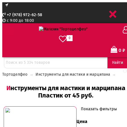
+
+7 (978) 972-62-58
с 9:00 до 18:00
0
0
₽
Сортировать:
Найти
Тортоделфео
→
Инструменты для мастики и марципана
→
Инструменты для мастики и марципана
Пластик от 45 руб.
Показать фильтры
Цена