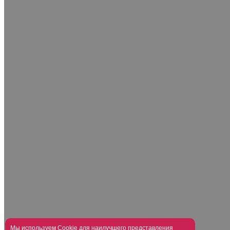
Мы используем Cookie для наилучшего представления