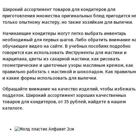
Широкий ассортимент товаров для кондитеров для
приготовления множества оригинальных блюд пригодится н
только опытному мастеру, но также хозяйкам для выпечки.
Начинающие кондитеры могут легко выбрать инвентарь
необходимый для первых шагов. Либо обратить внимание н
обучающее видео на сайте. В учебных пособиях подробно
говорится как использовать Инструменты для мастики и
марципана, цветы из сахарной мастики, как рисовать
геометрические и цветочные узоры масляным кремом, как
правильно работать с мастикой и шоколадом. Как правильн
и какие формы использовать для выпечки.
Обращайте внимание на качество изделий, чтобы избежать
подделок. Широкий ассортимент хороших качественных
товаров для кондитеров, от
35
рублей, найдете в нашем
каталоге.