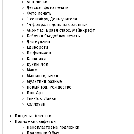
Ангелочки
Детская фото печать
Фото печать
1 сентября, День учителя
14 февраля, день влюбленных
Амонг ас, Бравл старс, Майнкрафт
Бабочки Съедобная печать
Для мужчин
Единороги
Из фильмов
Капкейки
Куклы Лол
Маме
Машинки, тачки
Мультики разные
Новый Год, Рождество
Поп-Арт
Тик-Ток, Лайки
Хэллоуин
Пищевые блестки
Подложки салфетки
Пенопластовые подложки
Подложки 0,8мм