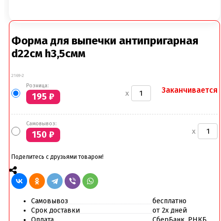
Вафельные картинки
Вафельные рожки
Все для МАКАРУНС
Все для кейк попсов
Форма для выпечки антипригарная
Все для кексов и маффинов
d22см h3,5смм
Подставки под кексы
Украшения и инструмент для кексов маффинов
Упаковка для кексов
2169-2
Формы бумажные тарталетки
Розница:
Заканчивается
x
195
₽
Все для пищевого принтера
Все для пряников и печенья
3д печать эксклюзивных форм для пряников
Самовывоз:
Формы для пряников
x
150
₽
Все для шоколада и конфет
Всё для праздника
Поделитесь с друзьями товаром!
Вырубки для пряников
Изготовление цветов (пищевая флористика)
Инструменты для мастики и марципана
Инструменты для моделирования
Самовывоз
бесплатно
Плунжеры вырубки штампы для мастики
Срок доставки
от 2х дней
Силиконовые молды
Оплата
СберБанк, РНКБ