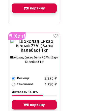
В корзину
Хит!
Шоколад Сикао белый 27% (Бари
Калебао) 1кг
2 275
₽
Розница
1 750
₽
Самовывоз
Осталось 14 шт.
В корзину