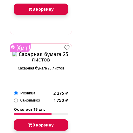
Амонг ас, Бравл старс, Майнкрафт
В корзину
Бабочки Съедобная печать
Для мужчин
Единороги
Из фильмов
Капкейки
Куклы Лол
Маме
Хит!
Машинки, тачки
Мультики разные
Новый Год, Рождество
Поп-Арт
Сахарная бумага 25 листов
Тик-Ток, Лайки
Хэллоуин
Пищевые блестки
2 275
₽
Розница
Подложки салфетки
Пенопластовые подложки
1 750
₽
Самовывоз
Подложки 0,8мм
Осталось 19 шт.
Подложки 1,5мм
Подложки 2,5мм
Подложки 3,2мм
В корзину
Подложки дерево