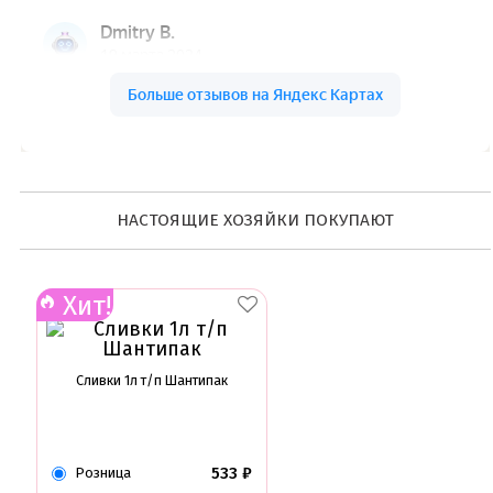
Ленты атласные, шпагат ,тишью
Раздвижные формы для выпечки
Силиконовые формы для выпечки
Формы для выпечки
Формы для выпечки антипригарные
Формы муссовый десерт
Шпателя ножи столики
Красители пищевые
Гелевые красители Americolor
НАСТОЯЩИЕ ХОЗЯЙКИ ПОКУПАЮТ
Гелевые красители Chefmaster
Гелевые красители Россия (топ декор)
Жирорастворимые красители
Кандурины
Хит!
Красители Kreda жирорастворимые
Красители Украса гелевые
Красители Украса жирорастворимые
Красители гелевые Kreda
Сливки 1л т/п Шантипак
Красители распылители
Пищевая гуашь
Пищевые глиттеры
Сверкающие красители Metallic
533
₽
Розница
Сухие красители высокого качества