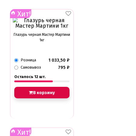
Трафареты
Хит!
Упаковка для выпечки
Бумажный наполнитель для подарков
Упаковка для кексов
Упаковка для конфет и шоколада
Глазурь черная Мастер Мартини
Упаковка для макарунс
1кг
Упаковка для муссовых десертов
Упаковка для подарков
Упаковка для пряников
1 033,50
₽
Розница
Упаковка для тортов
795
₽
Самовывоз
Упаковка на вынос
Упаковка пластик
Осталось 12 шт.
Упаковки eco tabox
Формы для евродесерта
В корзину
Формы для кексов
Формы для шоколада
Фруктовая глазурь
Фруктовое пюре
Хиты продаж от кондитеров
Цветная глазурь
Хит!
Шоколад Глазурь