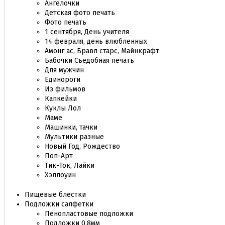
Ангелочки
Детская фото печать
Фото печать
1 сентября, День учителя
14 февраля, день влюбленных
Амонг ас, Бравл старс, Майнкрафт
Бабочки Съедобная печать
Для мужчин
Единороги
Из фильмов
Капкейки
Куклы Лол
Маме
Машинки, тачки
Мультики разные
Новый Год, Рождество
Поп-Арт
Тик-Ток, Лайки
Хэллоуин
Пищевые блестки
Подложки салфетки
Пенопластовые подложки
Подложки 0,8мм