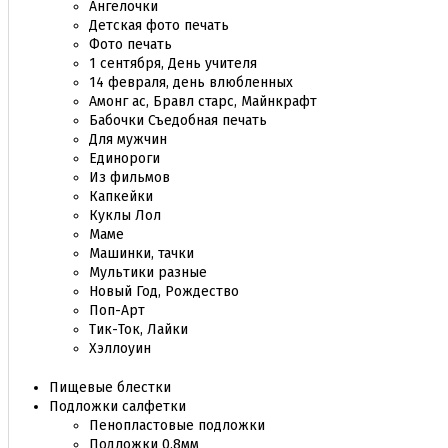
Ангелочки
Детская фото печать
Фото печать
1 сентября, День учителя
14 февраля, день влюбленных
Амонг ас, Бравл старс, Майнкрафт
Бабочки Съедобная печать
Для мужчин
Единороги
Из фильмов
Капкейки
Куклы Лол
Маме
Машинки, тачки
Мультики разные
Новый Год, Рождество
Поп-Арт
Тик-Ток, Лайки
Хэллоуин
Пищевые блестки
Подложки салфетки
Пенопластовые подложки
Подложки 0,8мм