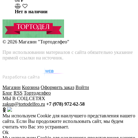
64
₽
Нет в наличии
© 2026
Магазин "Тортоделфео"
При использовании материалов с сайта обязательно указание
прямой ссылки на источник.
Разработка сайта
Магазин
Корзина
Оформить заказ
Войти
Блог
RSS
Тортоделфео
МЫ В СОЦ.СЕТЯХ
zakup@tortodelfeo.ru
+7 (978) 972-62-58
Мы используем Cookie для наилучшего представления нашего
сайта. Если Вы продолжите использовать сайт, мы будем
считать что Вас это устраивает.
Ok
Мы используем Cookie для наилучшего представления нашего