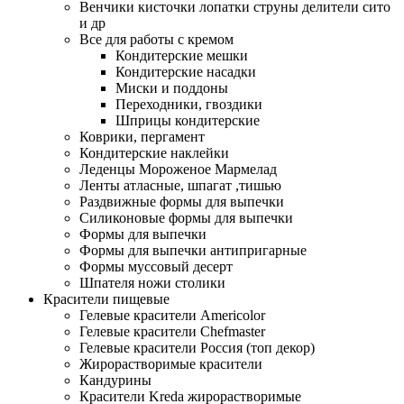
Венчики кисточки лопатки струны делители сито
и др
Все для работы с кремом
Кондитерские мешки
Кондитерские насадки
Миски и поддоны
Переходники, гвоздики
Шприцы кондитерские
Коврики, пергамент
Кондитерские наклейки
Леденцы Мороженое Мармелад
Ленты атласные, шпагат ,тишью
Раздвижные формы для выпечки
Силиконовые формы для выпечки
Формы для выпечки
Формы для выпечки антипригарные
Формы муссовый десерт
Шпателя ножи столики
Красители пищевые
Гелевые красители Americolor
Гелевые красители Chefmaster
Гелевые красители Россия (топ декор)
Жирорастворимые красители
Кандурины
Красители Kreda жирорастворимые