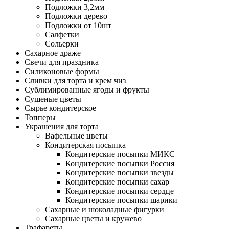
Подложки 3,2мм
Подложки дерево
Подложки от 10шт
Салфетки
Сольерки
Сахарное драже
Свечи для праздника
Силиконовые формы
Сливки для торта и крем чиз
Сублимированные ягоды и фрукты
Сушеные цветы
Сырье кондитерское
Топперы
Украшения для торта
Вафельные цветы
Кондитерская посыпка
Кондитерские посыпки МИКС
Кондитерские посыпки Россия
Кондитерские посыпки звезды
Кондитерские посыпки сахар
Кондитерские посыпки сердце
Кондитерские посыпки шарики
Сахарные и шоколадные фигурки
Сахарные цветы и кружево
Трафареты