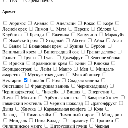
ТРА
Capella flavors
Аромат
Абрикос
Ананас
Апельсин
Кокос
Кофе
Лесной орех
Лимон
Мята
Персик
Яблоко
Клубника
Бренди
Ежевика
Капучино
Маракуйя
Ямайский ром
Ягодный
Абсент
Айва
Асаи
Банан
Банановый крем
Бузина
Бурбон
Ванильный крем
Виноградный сок
Гранат делюкс
Гранат
Груша
Гуава
Джекфрут
Зеленое яблоко
Ириски
Ирландский крем
Киви
Клюква
Корица(острая)
Лайм
Манго
Мед
Миндаль
амаретто
Мускусатная дыня
Мягкий ликер
Нектарин
Папайя
Ром
Сладкая малина
Фисташки
Французкая ваниль
Черника(дикая)
Черника(экстра)
Чизкейк
Вишня
Энергетик
Личи
Мохито
Арбузная конфета
Баварский крем
Гавайский коктейль
Черный шоколад
Драгонфрукт
Дыня
Жвачка
Карамельная конфета
Кола
Лаванда
Лимон-лайм
Лимонный пирог
Мандарин
Миндаль
Пина-Колада
Тирамису
Тропики
Филипинское манго
Цитрусовый пунш
Черная