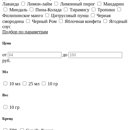
Лаванда
Лимон-лайм
Лимонный пирог
Мандарин
Миндаль
Пина-Колада
Тирамису
Тропики
Филипинское манго
Цитрусовый пунш
Черная
смородина
Черный Ром
Яблочная конфета
Ягодный
соус
Подбор по параметрам
Цена
от
до
руб.
Мл
10 мл
25 мл
10 гр
Вес
10 гр
Бренд