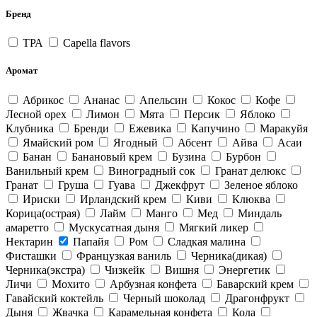
Бренд
ТРА
Capella flavors
Аромат
Абрикос
Ананас
Апельсин
Кокос
Кофе
Лесной орех
Лимон
Мята
Персик
Яблоко
Клубника
Бренди
Ежевика
Капучино
Маракуйя
Ямайский ром
Ягодный
Абсент
Айва
Асаи
Банан
Банановый крем
Бузина
Бурбон
Ванильный крем
Виноградный сок
Гранат делюкс
Гранат
Груша
Гуава
Джекфрут
Зеленое яблоко
Ириски
Ирландский крем
Киви
Клюква
Корица(острая)
Лайм
Манго
Мед
Миндаль
амаретто
Мускусатная дыня
Мягкий ликер
Нектарин
Папайя
Ром
Сладкая малина
Фисташки
Французкая ваниль
Черника(дикая)
Черника(экстра)
Чизкейк
Вишня
Энергетик
Личи
Мохито
Арбузная конфета
Баварский крем
Гавайский коктейль
Черный шоколад
Драгонфрукт
Дыня
Жвачка
Карамельная конфета
Кола