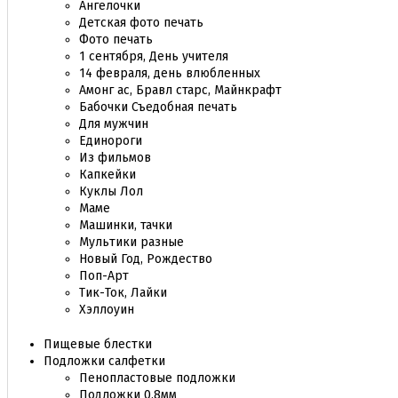
Ангелочки
Детская фото печать
Фото печать
1 сентября, День учителя
14 февраля, день влюбленных
Амонг ас, Бравл старс, Майнкрафт
Бабочки Съедобная печать
Для мужчин
Единороги
Из фильмов
Капкейки
Куклы Лол
Маме
Машинки, тачки
Мультики разные
Новый Год, Рождество
Поп-Арт
Тик-Ток, Лайки
Хэллоуин
Пищевые блестки
Подложки салфетки
Пенопластовые подложки
Подложки 0,8мм