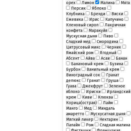
орех
Лимон
Малина
Мята
Персик
Яблоко
Клубника
Бренди
Виски
Ежевика
Ирис
Капучино
Кленовый сироп
Лакричная
конфета
Маракуйя
Мускусная дыня
Пиво
Сладкий мед
Смородина
Цитрусовый микс
Черник
Ямайский ром
Ягодный
Абсент
Айва
Асаи
Банан
Банановый крем
Бузина
Бурбон
Ванильный крем
Виноградный сок
Гранат
делюкс
Гранат
Груша
Гуава
Джекфрут
Зеленое
яблоко
Ириски
Ирландский
крем
Киви
Клюква
Корица(острая)
Лайм
Манго
Мед
Миндаль
амаретто
Мускусатная дыня
Мягкий ликер
Нектарин
Папайя
Ром
Сладкая малина
Фисташки
Французкая