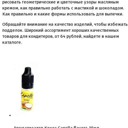
рисовать геометрические и цветочные узоры масляным
Коврики, пергамент
кремом, как правильно работать с мастикой и шоколадом.
Кондитерские наклейки
Как правильно и какие формы использовать для выпечки.
Леденцы Мороженое Мармелад
Ленты атласные, шпагат ,тишью
Обращайте внимание на качество изделий, чтобы избежать
Раздвижные формы для выпечки
подделок. Широкий ассортимент хороших качественных
Силиконовые формы для выпечки
товаров для кондитеров, от
64
рублей, найдете в нашем
Формы для выпечки
каталоге.
Формы для выпечки антипригарные
Формы муссовый десерт
Шпателя ножи столики
Красители пищевые
Гелевые красители Americolor
Гелевые красители Chefmaster
Гелевые красители Россия (топ декор)
Жирорастворимые красители
Кандурины
Красители Kreda жирорастворимые
Красители Украса гелевые
Красители Украса жирорастворимые
Красители гелевые Kreda
Красители распылители
Пищевая гуашь
Ароматизатор Кокос Capella flavors 10мл