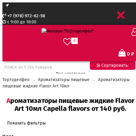
+
+7 (978) 972-62-58
с 9:00 до 18:00
0
0
₽
Сортировать:
Все категории
Тортоделфео
→
Ароматизаторы пищевые
→
Ароматизаторы
Все категории
пищевые жидкие Flavor Art 10мл
→
Все для тортов по Акции
Адаптеры для кондитерского мешка
Ароматизаторы пищевые жидкие Flavor
Ароматизаторы пищевые
Art 10мл Capella flavors от 140 руб.
Ароматизаторы Criamo 30 мл
Ароматизаторы TPA 10мл
Ароматизаторы Украса
Показать фильтры
Ароматизаторы пищевые жидкие Flavor Art 10мл
Ванильная паста