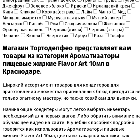
Виноградный сок
Гранат делюкс
Гранат
Груша
Гуава
Инструменты для моделирования
Джекфрут
Зеленое яблоко
Ириски
Ирландский крем
Плунжеры вырубки штампы для мастики
Киви
Клюква
Корица(острая)
Лайм
Манго
Мед
Силиконовые молды
Миндаль амаретто
Мускусатная дыня
Мягкий ликер
Скалки
Нектарин
Папайя
Ром
Сладкая малина
Фисташки
Текстурные листы и коврики
Французкая ваниль
Черника(дикая)
Черника(экстра)
Утюжки
Чизкейк
Вишня
Энергетик
Арбуз
Роза
Тоффи
Коврики армированные
Магазин Тортоделфео представляет вам
Коврики силиконовые для выпечки
товары из категории Ароматизаторы
Кольцо резак
пищевые жидкие Flavor Art 10мл в
Кондитерские лопатки
Кондитерские наборы
Краснодаре.
Кондитерские розы
Кондитерский желатин
Широкий ассортимент товаров для кондитеров для
Кондитерский инвентарь
приготовления множества оригинальных блюд пригодится н
Венчики кисточки лопатки струны делители сито и
только опытному мастеру, но также хозяйкам для выпечки.
др
Все для работы с кремом
Начинающие кондитеры могут легко выбрать инвентарь
Кондитерские мешки
необходимый для первых шагов. Либо обратить внимание н
Кондитерские насадки
обучающее видео на сайте. В учебных пособиях подробно
Миски и поддоны
Переходники, гвоздики
говорится как использовать Ароматизаторы пищевые
Шприцы кондитерские
жидкие Flavor Art 10мл, цветы из сахарной мастики, как