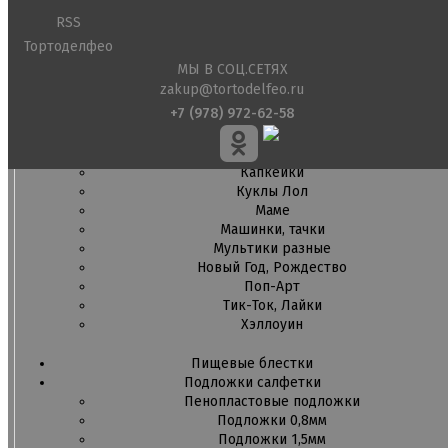
Детская фото печать
Фото печать
RSS
1 сентября, День учителя
Тортоделфео
14 февраля, день влюбленных
МЫ В СОЦ.СЕТЯХ
Амонг ас, Бравл старс, Майнкрафт
zakup@tortodelfeo.ru
Бабочки Съедобная печать
+7 (978) 972-62-58
Для мужчин
Единороги
Из фильмов
Капкейки
Куклы Лол
Маме
Машинки, тачки
Мультики разные
Новый Год, Рождество
Поп-Арт
Тик-Ток, Лайки
Хэллоуин
Пищевые блестки
Подложки салфетки
Пенопластовые подложки
Подложки 0,8мм
Подложки 1,5мм