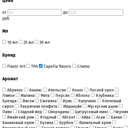
Цена
Безе маршмеллоу мармелад
Бордюрная лента для тортов
от
до
Бумажные формы
руб.
Вафельные картинки
Вафельные рожки
Мл
Все для МАКАРУНС
Все для кейк попсов
10 мл
25 мл
30 мл
Все для кексов и маффинов
Подставки под кексы
Украшения и инструмент для кексов маффинов
Бренд
Упаковка для кексов
Формы бумажные тарталетки
Flavor Art
ТРА
Capella flavors
Criamo
Все для пищевого принтера
Аромат
Все для пряников и печенья
3д печать эксклюзивных форм для пряников
Абрикос
Ананас
Апельсин
Кокос
Лесной орех
Формы для пряников
Лимон
Малина
Мята
Персик
Яблоко
Клубника
Бренди
Виски
Ежевика
Ирис
Капучино
Кленовый
Все для шоколада и конфет
сироп
Лакричная конфета
Маракуйя
Мускусная дыня
Всё для праздника
Пиво
Сладкий мед
Смородина
Цитрусовый микс
Черни
Вырубки для пряников
Ямайский ром
Ягодный
Абсент
Айва
Асаи
Банан
Изготовление цветов (пищевая флористика)
Банановый крем
Бузина
Бурбон
Ванильный крем
Инструменты для мастики и марципана